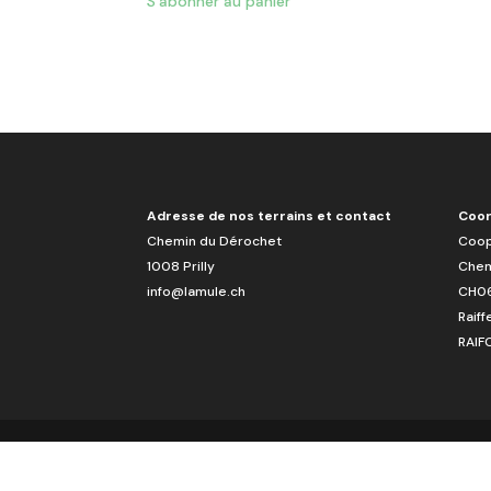
S’abonner au panier
Adresse de nos terrains et contact
Coor
Chemin du Dérochet
Coop
1008 Prilly
Chem
info@lamule.ch
CH06
Raiff
RAIF